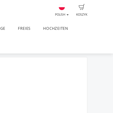
POLISH
KOSZYK
AGE
FREIES
HOCHZEITEN
73
3
1998
999