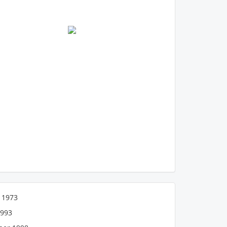
er
Bezpieczna płatność
Fotograf nie aktywował i nie
skonfigurował żadnych metod
płatności.