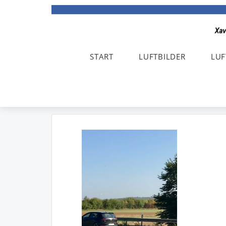
START
LUFTBILDER
LUF
Xaver Lockau F
+49 172 822
info@xaverlockau.de
Olching bei Münch