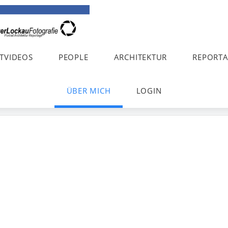
TVIDEOS
PEOPLE
ARCHITEKTUR
REPORT
ÜBER MICH
LOGIN
otografie Jahrgang 19
 54 65 Abitur 199
 staatl.gepr. Fotodesigner 
en freier Fotograf seit 1