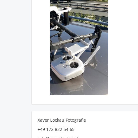
verheirat
Strona domowa
|
Z