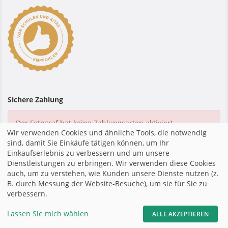
Sichere Zahlung
Der Fotograf hat keine Zahlungsarten aktiviert.
Wir verwenden Cookies und ähnliche Tools, die notwendig
sind, damit Sie Einkäufe tätigen können, um Ihr
Einkaufserlebnis zu verbessern und um unsere
Dienstleistungen zu erbringen. Wir verwenden diese Cookies
Startseite
|
Impressum
|
Datenschutzerklärung
|
Shopsystem
auch, um zu verstehen, wie Kunden unsere Dienste nutzen (z.
von fotograf.de
|
B. durch Messung der Website-Besuche), um sie für Sie zu
verbessern.
teilen
mail
Lassen Sie mich wählen
ALLE AKZEPTIEREN