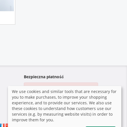
Bezpieczna płatność
Fotograf nie aktywował i nie
We use cookies and similar tools that are necessary for
skonfigurował żadnych metod
you to make purchases, to improve your shopping
płatności.
experience, and to provide our services. We also use
these cookies to understand how customers use our
services (e.g. by measuring website visits) in order to
improve them for you.