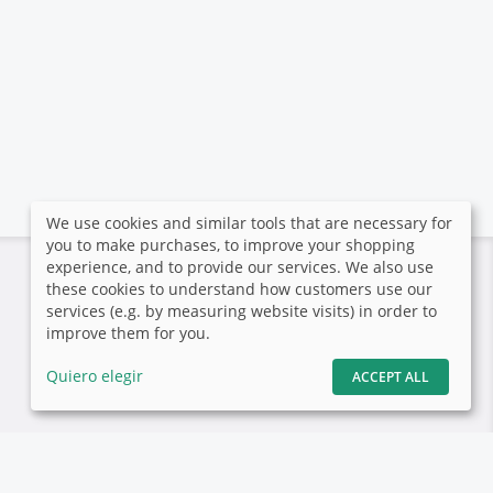
We use cookies and similar tools that are necessary for
you to make purchases, to improve your shopping
experience, and to provide our services. We also use
Pago seguro
these cookies to understand how customers use our
services (e.g. by measuring website visits) in order to
El fotógrafo no ha activado y
improve them for you.
configurado ninguna forma de
pago.
Quiero elegir
ACCEPT ALL